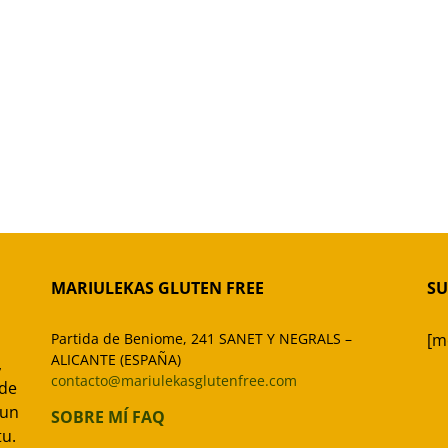
MARIULEKAS GLUTEN FREE
SU
Partida de Beniome, 241 SANET Y NEGRALS –
[m
ALICANTE (ESPAÑA)
,
contacto@mariulekasglutenfree.com
 de
 un
SOBRE MÍ
FAQ
tu.