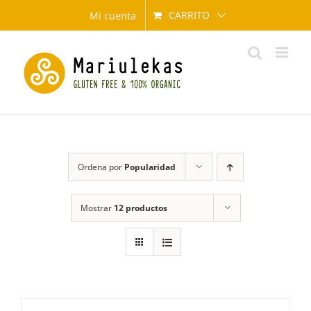
Saltar
CARRITO
Mi cuenta
al
contenido
Ordena por
Popularidad
Mostrar
12 productos