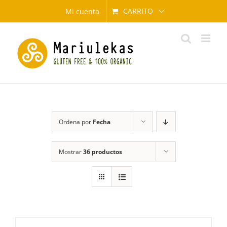
Saltar
CARRITO
Mi cuenta
al
contenido
Ordena por
Fecha
Mostrar
36 productos