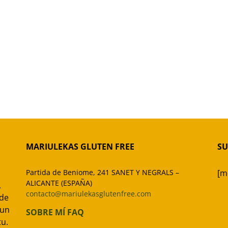
MARIULEKAS GLUTEN FREE
SU
Partida de Beniome, 241 SANET Y NEGRALS –
[m
ALICANTE (ESPAÑA)
,
contacto@mariulekasglutenfree.com
 de
 un
SOBRE MÍ
FAQ
tu.