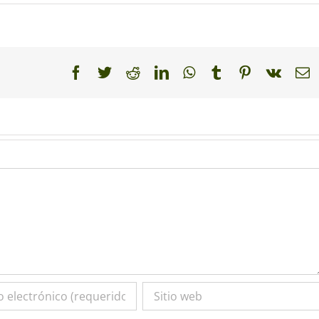
Facebook
Twitter
Reddit
LinkedIn
WhatsApp
Tumblr
Pinterest
Vk
C
e