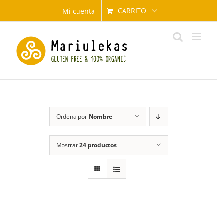
Saltar
CARRITO
Mi cuenta
al
contenido
Ordena por
Nombre
Mostrar
24 productos