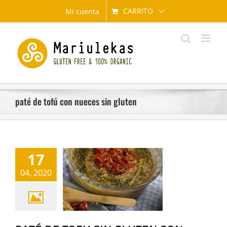
Saltar
CARRITO
Mi cuenta
al
contenido
paté de tofú con nueces sin gluten
17
 TOFU SIN GLUTEN
04, 2020
CES Y CEBOLLITA
RAMELIZADA
ral
Recetas